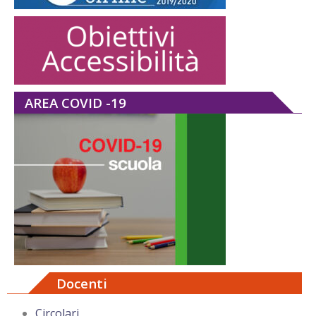
AREA COVID -19
Docenti
Circolari