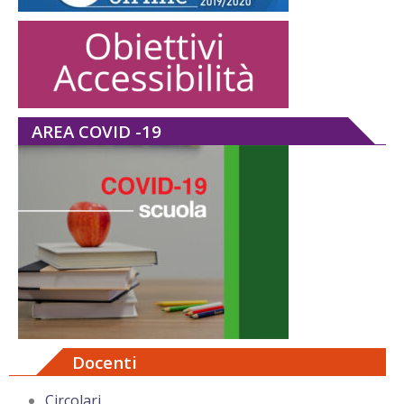
AREA COVID -19
Docenti
Circolari