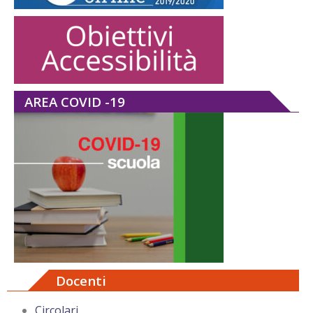
AREA COVID -19
Docenti
Circolari