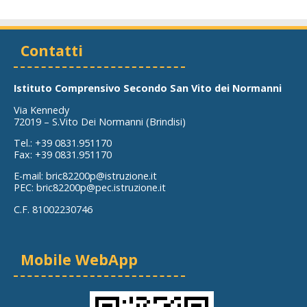
Contatti
Istituto Comprensivo Secondo San Vito dei Normanni
Via Kennedy
72019 – S.Vito Dei Normanni (Brindisi)
Tel.:
+39 0831.951170
Fax:
+39 0831.951170
E-mail:
bric82200p@istruzione.it
PEC:
bric82200p@pec.istruzione.it
C.F. 81002230746
Mobile WebApp