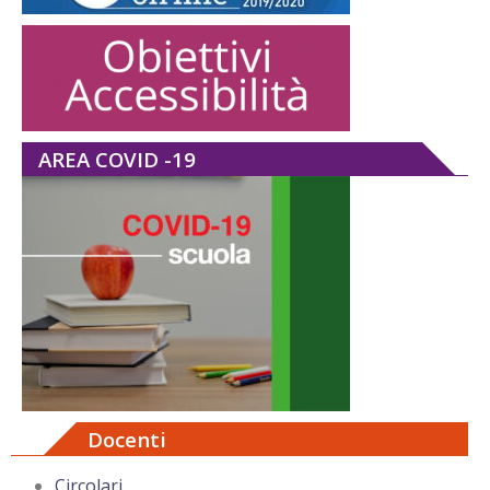
AREA COVID -19
Docenti
Circolari