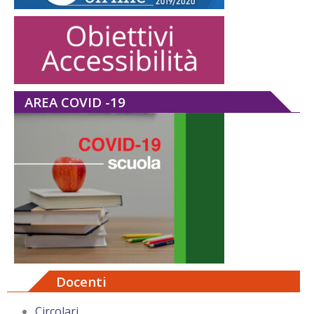
AREA COVID -19
Docenti
Circolari