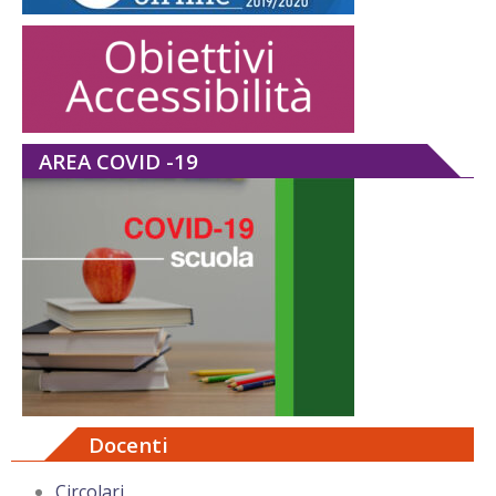
AREA COVID -19
Docenti
Circolari