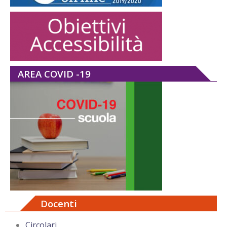
AREA COVID -19
Docenti
Circolari