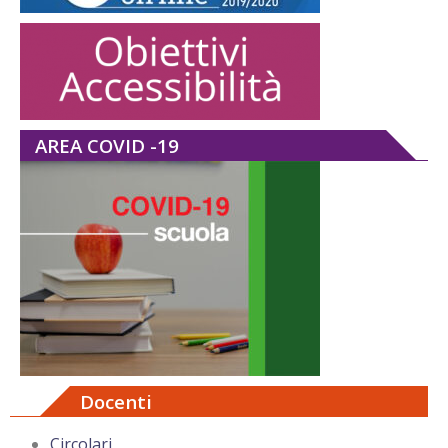
AREA COVID -19
Docenti
Circolari