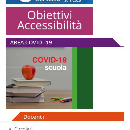
AREA COVID -19
Docenti
Circolari