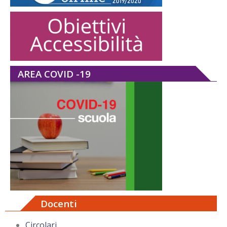
AREA COVID -19
Docenti
Circolari