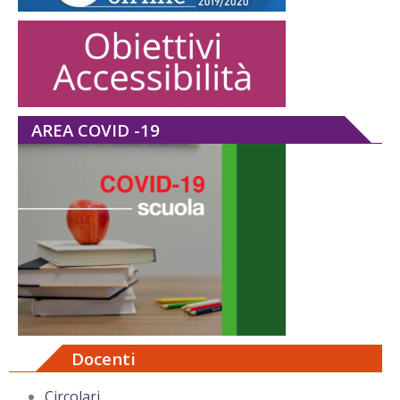
AREA COVID -19
Docenti
Circolari