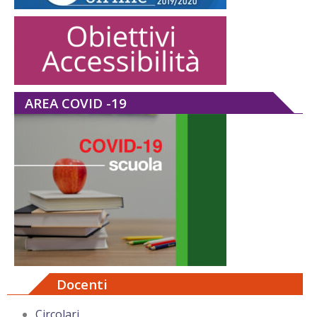
AREA COVID -19
Docenti
Circolari