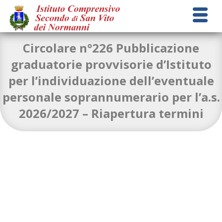
Circolare n°226 Pubblicazione
graduatorie provvisorie d’Istituto
per l’individuazione dell’eventuale
Circolare n. 226_graduatorie provvisorie d’istituto per
personale soprannumerario per l’a.s.
l’individuazione di personale soprannumerario per
l’a.s.26.27_RIAPERTURA TERMINI
Download
2026/2027 – Riapertura termini