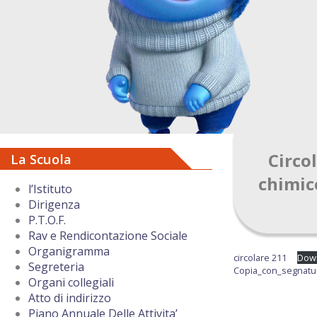
Circo
La Scuola
chimic
l’Istituto
Dirigenza
P.T.O.F.
Rav e Rendicontazione Sociale
Organigramma
circolare 211
Dow
Segreteria
Copia_con_segnatu
Organi collegiali
Atto di indirizzo
Piano Annuale Delle Attivita’