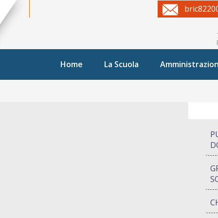
bric8220
Home
La Scuola
Amministrazio
P
D
G
S
C