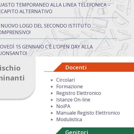
UASTO TEMPORANEO ALLA LINEA TELEFONICA –
ECAPITO ALTERNATIVO
L NUOVO LOGO DEL SECONDO ISTITUTO
OMPRENSIVO!
IOVEDÌ 15 GENNAIO C’È L’OPEN DAY ALLA
UONSANTO!
ischio
Docenti
ON “ATTIVA…MENTE” TRA CREATIVITÀ E GIOCO:
UANDO IMPARARE DIVENTA UN’AVVENTURA
minanti
Circolari
Formazione
UGURI DI BUON NATALE DAL DIRIGENTE
Registro Elettronico
COLASTICO
Istanze On-line
NoiPA
Manuale Registo Elettronico
Modulistica
Genitori