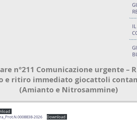
G
R
I
C
G
B
lare n°211 Comunicazione urgente – R
P
Q
o e ritiro immediato giocattoli conta
(Amianto e Nitrosammine)
A
S
nload
ra_Prot.N.0008838-2026
Download