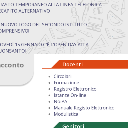
UASTO TEMPORANEO ALLA LINEA TELEFONICA –
ECAPITO ALTERNATIVO
L NUOVO LOGO DEL SECONDO ISTITUTO
OMPRENSIVO!
IOVEDÌ 15 GENNAIO C’È L’OPEN DAY ALLA
UONSANTO!
acconto
Docenti
ON “ATTIVA…MENTE” TRA CREATIVITÀ E GIOCO:
UANDO IMPARARE DIVENTA UN’AVVENTURA
Circolari
Formazione
UGURI DI BUON NATALE DAL DIRIGENTE
Registro Elettronico
COLASTICO
Istanze On-line
NoiPA
Manuale Registo Elettronico
Modulistica
Genitori