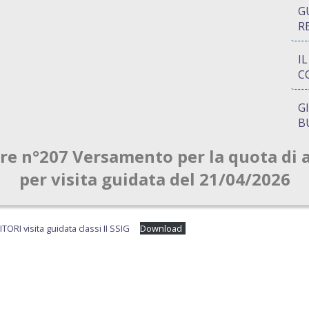
G
R
I
C
G
B
are n°207 Versamento per la quota di 
P
Q
per visita guidata del 21/04/2026
A
S
TORI visita guidata classi II SSIG
Download