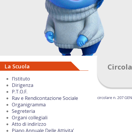
Circol
La Scuola
l’Istituto
Dirigenza
P.T.O.F.
circolare n. 207 GENI
Rav e Rendicontazione Sociale
Organigramma
Segreteria
Organi collegiali
Atto di indirizzo
Piano Annuale Delle Attivita’