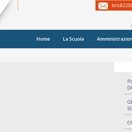
bric8220
Home
La Scuola
Amministrazio
P
D
G
S
C