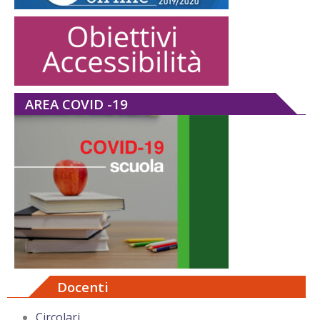
AREA COVID -19
Docenti
Circolari