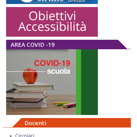
AREA COVID -19
Docenti
Circolari