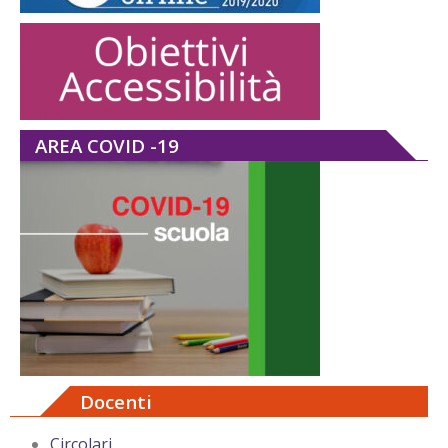
AREA COVID -19
Docenti
Circolari