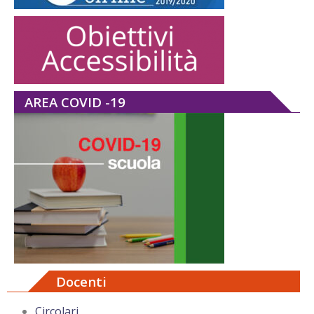
AREA COVID -19
Docenti
Circolari