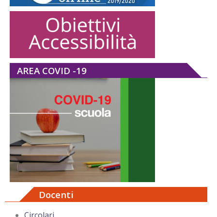
AREA COVID -19
Docenti
Circolari