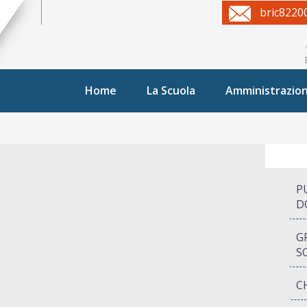
bric8220
Home
La Scuola
Amministrazio
P
D
G
S
C