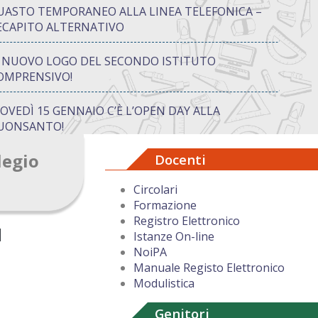
UASTO TEMPORANEO ALLA LINEA TELEFONICA –
ECAPITO ALTERNATIVO
L NUOVO LOGO DEL SECONDO ISTITUTO
OMPRENSIVO!
IOVEDÌ 15 GENNAIO C’È L’OPEN DAY ALLA
UONSANTO!
legio
Docenti
ON “ATTIVA…MENTE” TRA CREATIVITÀ E GIOCO:
UANDO IMPARARE DIVENTA UN’AVVENTURA
Circolari
Formazione
UGURI DI BUON NATALE DAL DIRIGENTE
Registro Elettronico
COLASTICO
Istanze On-line
NoiPA
Manuale Registo Elettronico
Modulistica
Genitori