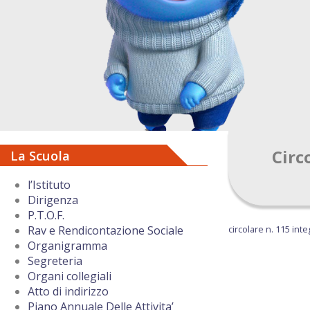
Circ
La Scuola
l’Istituto
Dirigenza
P.T.O.F.
circolare n. 115 in
Rav e Rendicontazione Sociale
Organigramma
Segreteria
Organi collegiali
Atto di indirizzo
Piano Annuale Delle Attivita’