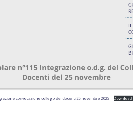
G
R
I
C
G
B
olare n°115 Integrazione o.d.g. del Col
P
Q
Docenti del 25 novembre
A
S
tegrazione convocazione collegio dei docenti 25 novembre 2025
Download