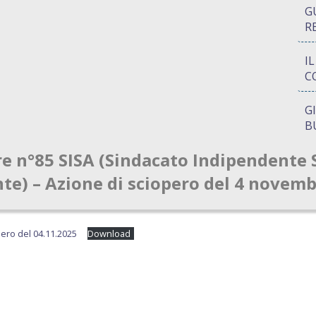
G
R
I
C
G
B
re n°85 SISA (Sindacato Indipendente 
P
Q
e) – Azione di sciopero del 4 novem
A
S
pero del 04.11.2025
Download