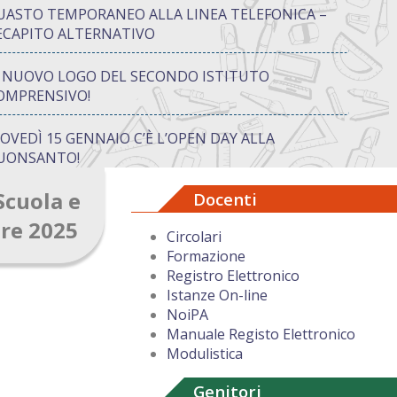
UASTO TEMPORANEO ALLA LINEA TELEFONICA –
ECAPITO ALTERNATIVO
L NUOVO LOGO DEL SECONDO ISTITUTO
OMPRENSIVO!
IOVEDÌ 15 GENNAIO C’È L’OPEN DAY ALLA
UONSANTO!
Scuola e
Docenti
ON “ATTIVA…MENTE” TRA CREATIVITÀ E GIOCO:
UANDO IMPARARE DIVENTA UN’AVVENTURA
bre 2025
Circolari
Formazione
UGURI DI BUON NATALE DAL DIRIGENTE
Registro Elettronico
COLASTICO
Istanze On-line
NoiPA
Manuale Registo Elettronico
Modulistica
Genitori