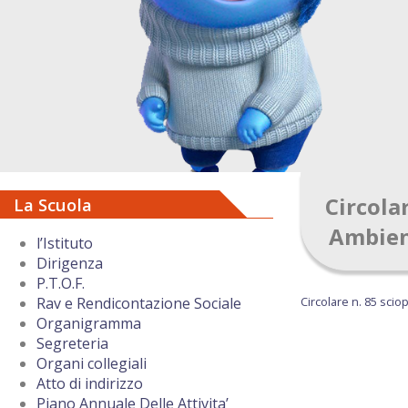
Circola
La Scuola
Ambient
l’Istituto
Dirigenza
P.T.O.F.
Circolare n. 85 scio
Rav e Rendicontazione Sociale
Organigramma
Segreteria
Organi collegiali
Atto di indirizzo
Piano Annuale Delle Attivita’