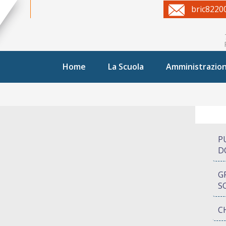
bric8220
Home
La Scuola
Amministrazio
P
D
G
S
C