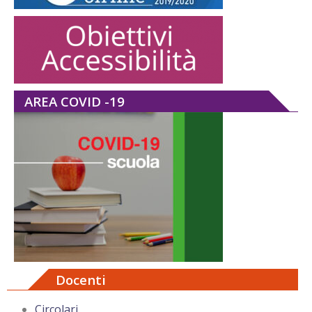
AREA COVID -19
Docenti
Circolari