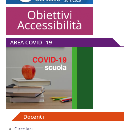
AREA COVID -19
Docenti
Circolari