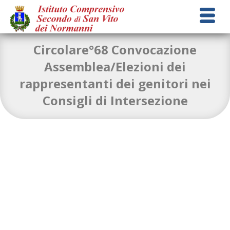
Circolare°68 Convocazione
Assemblea/Elezioni dei
rappresentanti dei genitori nei
circolare n. 68 Convocazione assemblea elezione dei
Consigli di Intersezione
rappresentanti dei genitori nei consigli di intersezione-
1
Download