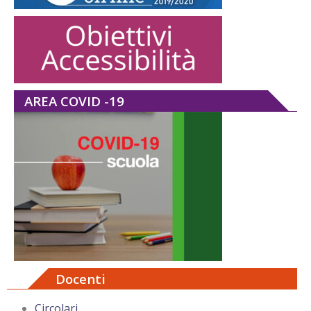
AREA COVID -19
Docenti
Circolari