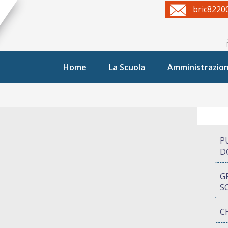
bric8220
Home
La Scuola
Amministrazio
P
D
G
S
C