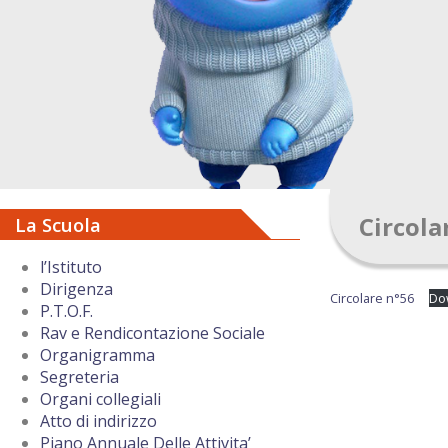
Circola
La Scuola
l’Istituto
Dirigenza
Circolare n°56
Do
P.T.O.F.
Rav e Rendicontazione Sociale
Organigramma
Segreteria
Organi collegiali
Atto di indirizzo
Piano Annuale Delle Attivita’