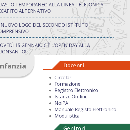
UASTO TEMPORANEO ALLA LINEA TELEFONICA –
ECAPITO ALTERNATIVO
L NUOVO LOGO DEL SECONDO ISTITUTO
OMPRENSIVO!
IOVEDÌ 15 GENNAIO C’È L’OPEN DAY ALLA
UONSANTO!
Infanzia
Docenti
ON “ATTIVA…MENTE” TRA CREATIVITÀ E GIOCO:
UANDO IMPARARE DIVENTA UN’AVVENTURA
Circolari
Formazione
UGURI DI BUON NATALE DAL DIRIGENTE
Registro Elettronico
COLASTICO
Istanze On-line
NoiPA
Manuale Registo Elettronico
Modulistica
Genitori