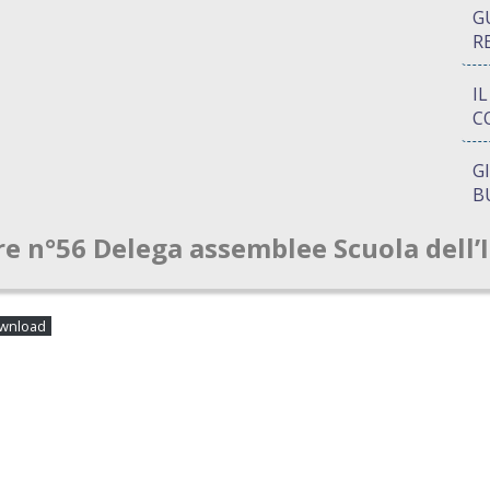
G
R
I
C
G
B
re n°56 Delega assemblee Scuola dell’
P
Q
A
wnload
S