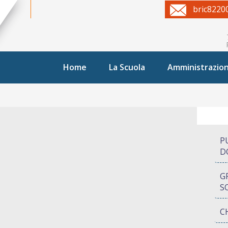
bric8220
Home
La Scuola
Amministrazio
P
D
G
S
C