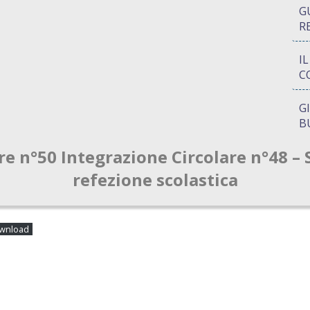
G
R
I
C
G
B
re n°50 Integrazione Circolare n°48 – 
P
Q
refezione scolastica
A
S
wnload