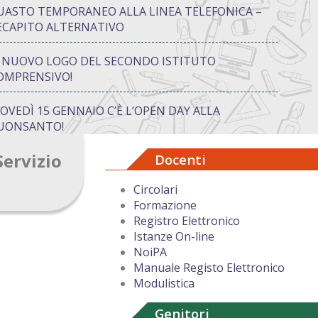
UASTO TEMPORANEO ALLA LINEA TELEFONICA –
ECAPITO ALTERNATIVO
L NUOVO LOGO DEL SECONDO ISTITUTO
OMPRENSIVO!
IOVEDÌ 15 GENNAIO C’È L’OPEN DAY ALLA
UONSANTO!
Servizio
Docenti
ON “ATTIVA…MENTE” TRA CREATIVITÀ E GIOCO:
UANDO IMPARARE DIVENTA UN’AVVENTURA
Circolari
Formazione
UGURI DI BUON NATALE DAL DIRIGENTE
Registro Elettronico
COLASTICO
Istanze On-line
NoiPA
Manuale Registo Elettronico
Modulistica
Genitori