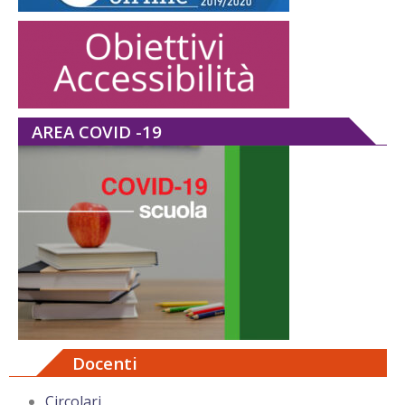
AREA COVID -19
Docenti
Circolari