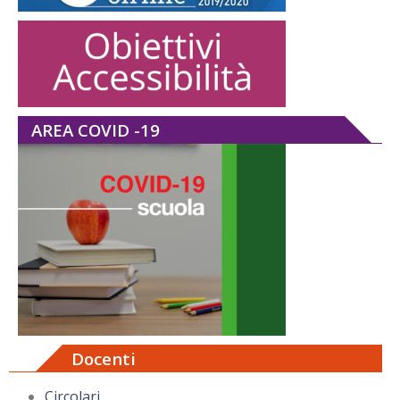
AREA COVID -19
Docenti
Circolari