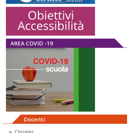
AREA COVID -19
Docenti
Circolari