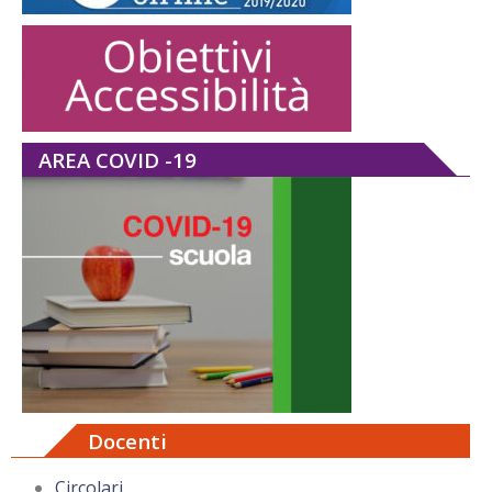
AREA COVID -19
Docenti
Circolari