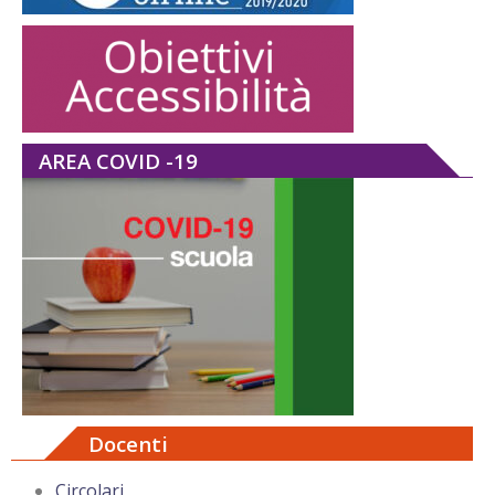
AREA COVID -19
Docenti
Circolari