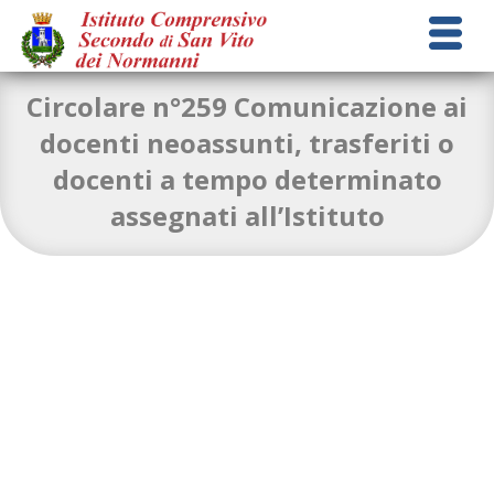
Circolare n°259 Comunicazione ai
docenti neoassunti, trasferiti o
docenti a tempo determinato
Comunicazione del Dirigente Scolastico n.259 del
assegnati all’Istituto
26.08.2025
Download