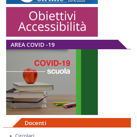
AREA COVID -19
Docenti
Circolari