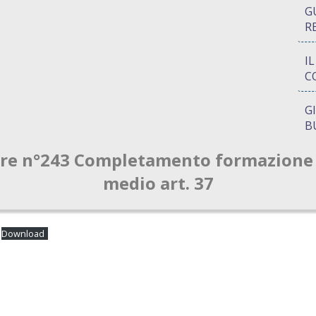
G
R
I
C
G
B
are n°243 Completamento formazione 
P
Q
medio art. 37
A
S
Download