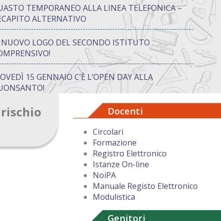
UASTO TEMPORANEO ALLA LINEA TELEFONICA –
ECAPITO ALTERNATIVO
L NUOVO LOGO DEL SECONDO ISTITUTO
OMPRENSIVO!
IOVEDÌ 15 GENNAIO C’È L’OPEN DAY ALLA
UONSANTO!
rischio
Docenti
ON “ATTIVA…MENTE” TRA CREATIVITÀ E GIOCO:
UANDO IMPARARE DIVENTA UN’AVVENTURA
Circolari
Formazione
UGURI DI BUON NATALE DAL DIRIGENTE
Registro Elettronico
COLASTICO
Istanze On-line
NoiPA
Manuale Registo Elettronico
Modulistica
Genitori