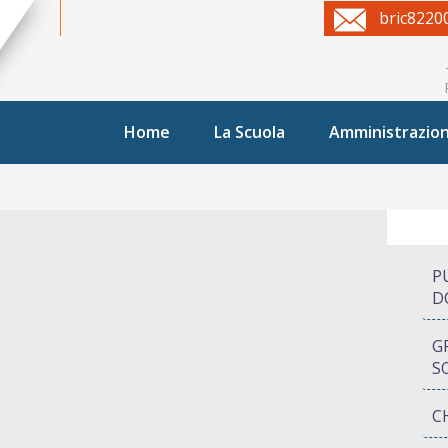
bric8220
Home
La Scuola
Amministrazio
P
D
G
S
C