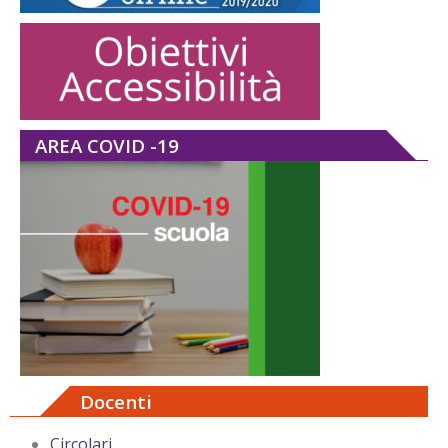
AREA COVID -19
Docenti
Circolari