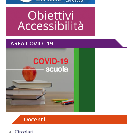
AREA COVID -19
Docenti
Circolari