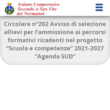
Circolare n°202 Avviso di selezione
allievi per l’ammissione ai percorsi
formativi ricadenti nel progetto
Circolare_202_Bando_agenda_sud_selezione_alunni
“Scuola e competenze” 2021-2027
(1)
Download
“Agenda SUD”
Allegato A: selezione alunni
.