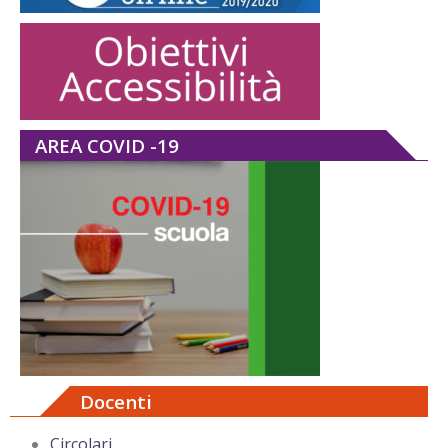
AREA COVID -19
Docenti
Circolari