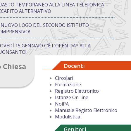
UASTO TEMPORANEO ALLA LINEA TELEFONICA –
ECAPITO ALTERNATIVO
L NUOVO LOGO DEL SECONDO ISTITUTO
OMPRENSIVO!
IOVEDÌ 15 GENNAIO C’È L’OPEN DAY ALLA
UONSANTO!
o Chiesa
Docenti
ON “ATTIVA…MENTE” TRA CREATIVITÀ E GIOCO:
UANDO IMPARARE DIVENTA UN’AVVENTURA
Circolari
Formazione
UGURI DI BUON NATALE DAL DIRIGENTE
Registro Elettronico
COLASTICO
Istanze On-line
NoiPA
Manuale Registo Elettronico
Modulistica
Genitori