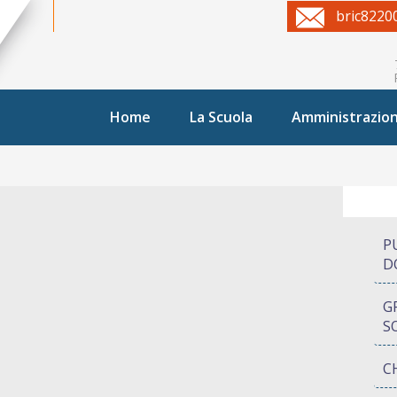
bric8220
Home
La Scuola
Amministrazio
P
D
G
S
C