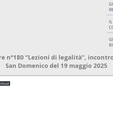
G
R
I
C
G
B
re n°180 “Lezioni di legalità”, incontr
P
Q
San Domenico del 19 maggio 2025
A
S
nload