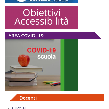
AREA COVID -19
Docenti
Circolari