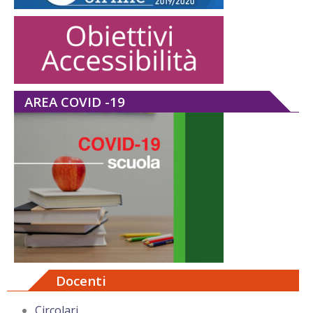
AREA COVID -19
Docenti
Circolari