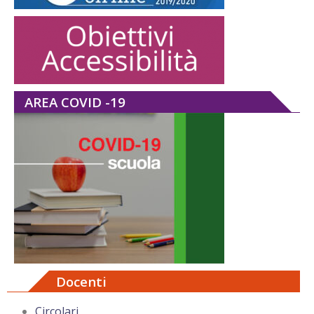
AREA COVID -19
Docenti
Circolari