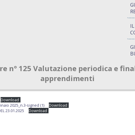
G
R
I
C
G
B
re n° 125 Valutazione periodica e fina
P
Q
apprendimenti
A
S
Download
naio 2025_n.3-signed (1)
Download
EL 23.01.2025
Download