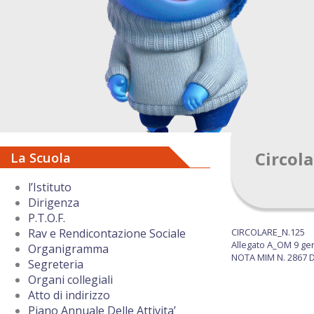
Circola
La Scuola
l’Istituto
Dirigenza
P.T.O.F.
CIRCOLARE_N.125
Rav e Rendicontazione Sociale
Allegato A_OM 9 gen
Organigramma
NOTA MIM N. 2867 D
Segreteria
Organi collegiali
Atto di indirizzo
Piano Annuale Delle Attivita’