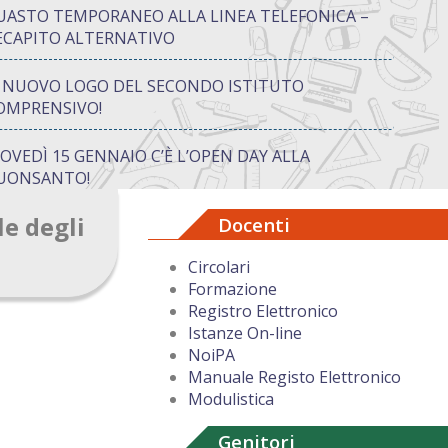
UASTO TEMPORANEO ALLA LINEA TELEFONICA –
ECAPITO ALTERNATIVO
L NUOVO LOGO DEL SECONDO ISTITUTO
OMPRENSIVO!
IOVEDÌ 15 GENNAIO C’È L’OPEN DAY ALLA
UONSANTO!
le degli
Docenti
ON “ATTIVA…MENTE” TRA CREATIVITÀ E GIOCO:
UANDO IMPARARE DIVENTA UN’AVVENTURA
Circolari
Formazione
UGURI DI BUON NATALE DAL DIRIGENTE
Registro Elettronico
COLASTICO
Istanze On-line
NoiPA
Manuale Registo Elettronico
Modulistica
Genitori