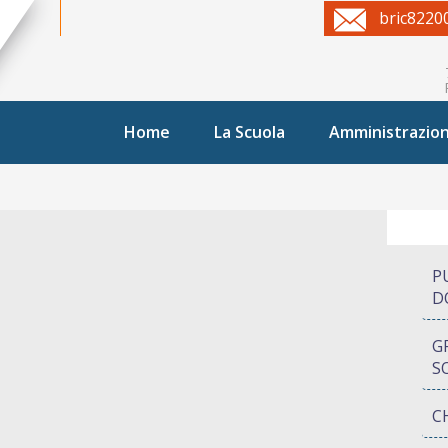
bric8220
Home
La Scuola
Amministrazio
P
D
G
S
C