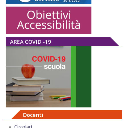
AREA COVID -19
Docenti
Circolari