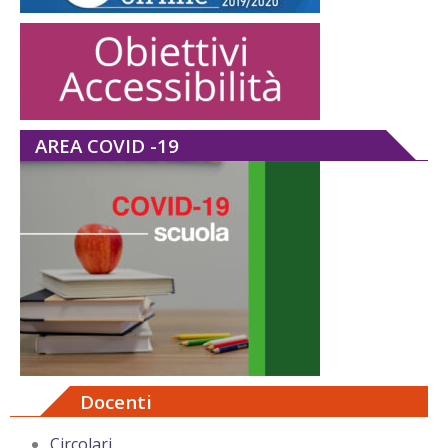
AREA COVID -19
Docenti
Circolari