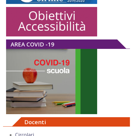
AREA COVID -19
Docenti
Circolari