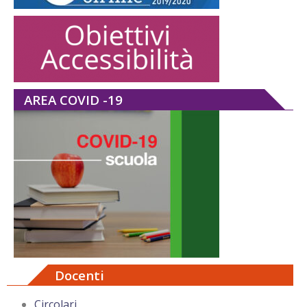
AREA COVID -19
Docenti
Circolari