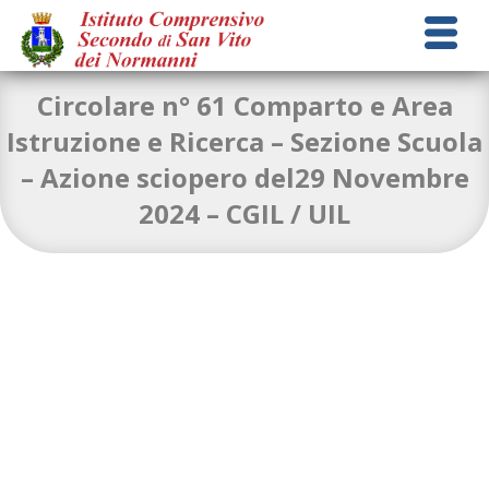
Circolare n° 61 Comparto e Area
Istruzione e Ricerca – Sezione Scuola
– Azione sciopero del29 Novembre
circolare n 61 Azione di sciopero 29.11.2024 (2)
Download
2024 – CGIL / UIL
Volantino_CGIL_Uil (1)
Download