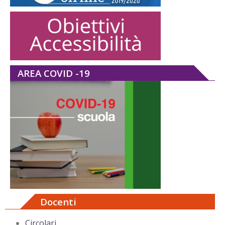
AREA COVID -19
Docenti
Circolari