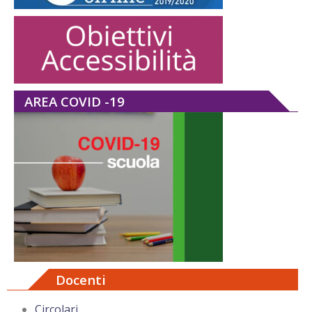
AREA COVID -19
Docenti
Circolari