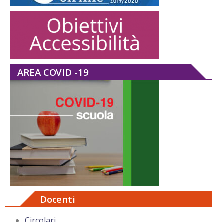
AREA COVID -19
Docenti
Circolari