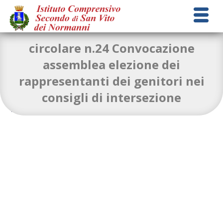
circolare n.24 Convocazione
assemblea elezione dei
rappresentanti dei genitori nei
circolare n.24 Convocazione assemblea elezione dei
consigli di intersezione
rappresentanti dei genitori nei consigli di
intersezione
Download