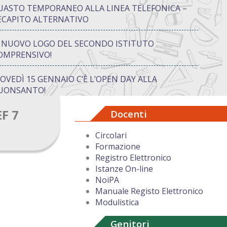
UASTO TEMPORANEO ALLA LINEA TELEFONICA –
ECAPITO ALTERNATIVO
L NUOVO LOGO DEL SECONDO ISTITUTO
OMPRENSIVO!
IOVEDÌ 15 GENNAIO C’È L’OPEN DAY ALLA
UONSANTO!
EF 7
Docenti
ON “ATTIVA…MENTE” TRA CREATIVITÀ E GIOCO:
UANDO IMPARARE DIVENTA UN’AVVENTURA
Circolari
Formazione
UGURI DI BUON NATALE DAL DIRIGENTE
Registro Elettronico
COLASTICO
Istanze On-line
NoiPA
Manuale Registo Elettronico
Modulistica
Genitori