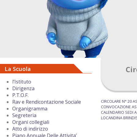
Cir
La Scuola
l’Istituto
Dirigenza
P.T.O.F.
CIRCOLARE N° 20 A
Rav e Rendicontazione Sociale
CONVOCAZIONE ASS
Organigramma
CALENDARIO SEDI A
Segreteria
LOCANDINA BRINDISI
Organi collegiali
Atto di indirizzo
Piano Annuale Delle Attivita’