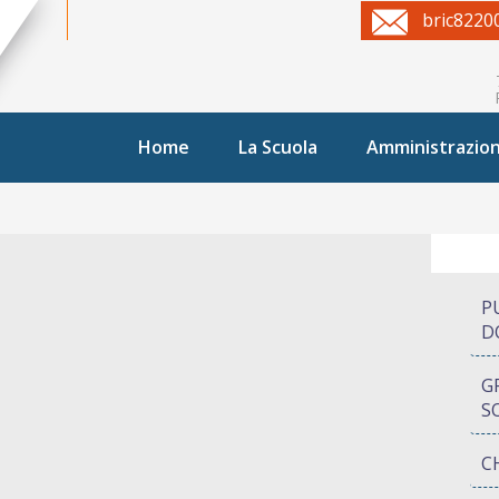
bric8220
Home
La Scuola
Amministrazio
P
D
G
S
C