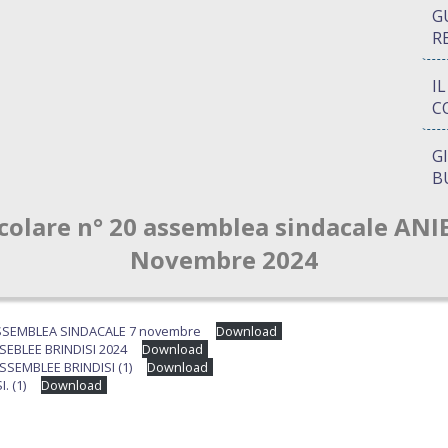
G
R
I
C
G
B
colare n° 20 assemblea sindacale ANI
P
Q
Novembre 2024
A
S
SSEMBLEA SINDACALE 7 novembre
Download
EBLEE BRINDISI 2024
Download
SSEMBLEE BRINDISI (1)
Download
. (1)
Download